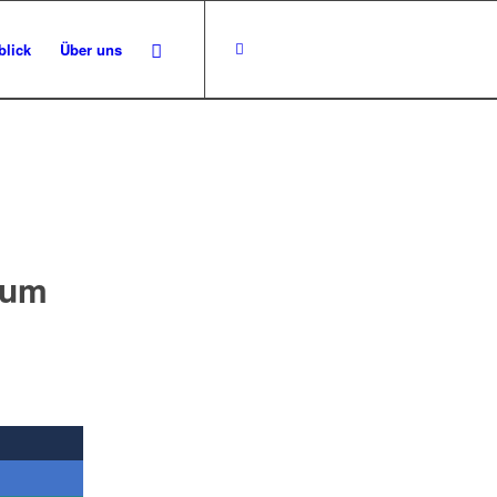
blick
Über uns
aum