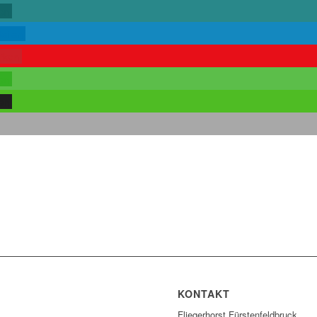
len
teilen
rken
len
len
KONTAKT
Fliegerhorst Fürstenfeldbruck