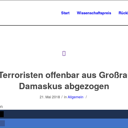
Start
Wissenschaftspreis
Rück
-Terroristen offenbar aus Großr
Damaskus abgezogen
/
/
21. Mai 2018
in
Allgemein
en
rn
len