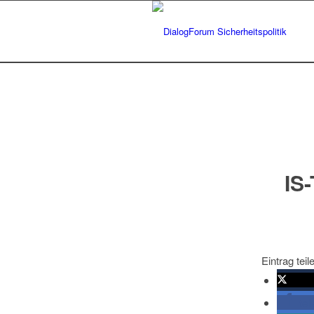
IS
Eintrag teil
twitte
tei