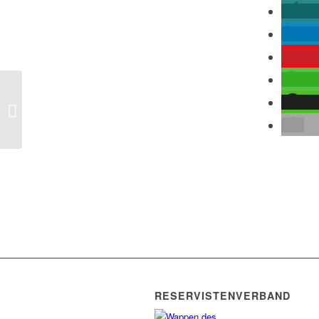
tei
mit
me
tei
tei
Saudiarabien fängt Rakete über
Djasan im Süden ab
RESERVISTENVERBAND