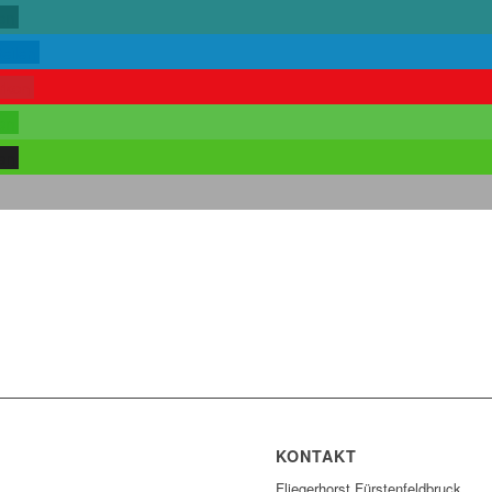
len
teilen
rken
len
len
KONTAKT
Fliegerhorst Fürstenfeldbruck