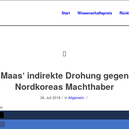
Start
Wissenschaftspreis
Rück
Maas‘ indirekte Drohung gegen
Nordkoreas Machthaber
/
/
26. Juli 2018
in
Allgemein
en
rn
len