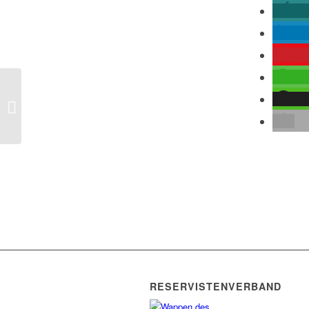
tei
mit
me
tei
tei
Iranischer Militär droht Trump : „Wenn
ihr Krieg beginnt, werden wir...
RESERVISTENVERBAND