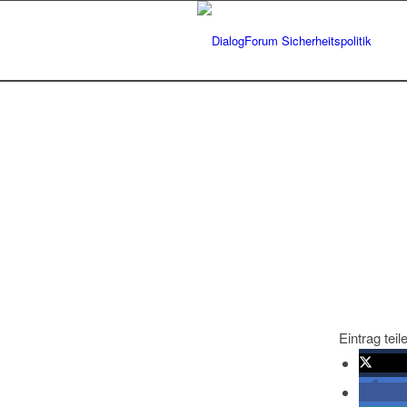
Eintrag teil
twitte
tei