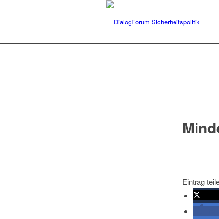
Minde
Eintrag teil
twitte
tei