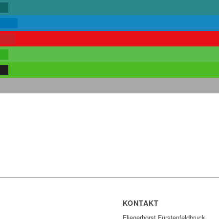
len
teilen
rken
len
len
KONTAKT
Fliegerhorst Fürstenfeldbruck