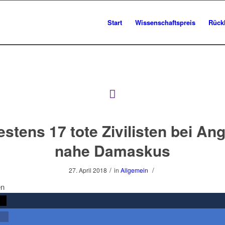
Start
Wissenschaftspreis
Rück
stens 17 tote Zivilisten bei Ang
nahe Damaskus
/
/
27. April 2018
in
Allgemein
en
rn
len