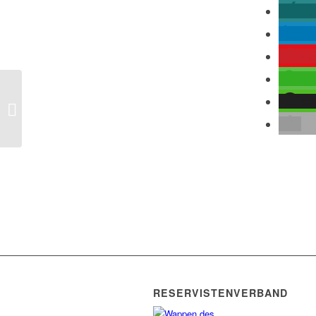
tei
mit
me
tei
tei
Die Nato wirft Russland
Destabilisierungversuche vor
RESERVISTENVERBAND