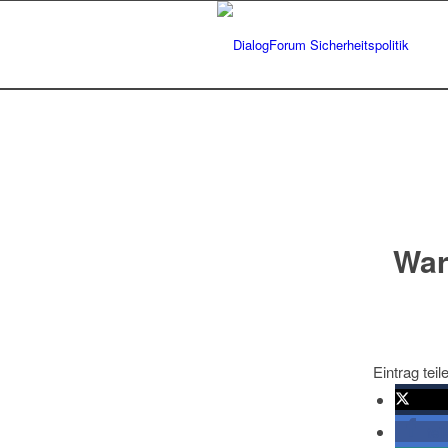
War
Eintrag teil
twitte
tei