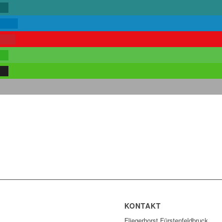
len
teilen
rken
len
len
KONTAKT
Fliegerhorst Fürstenfeldbruck