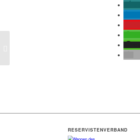
tei
mit
me
tei
tei
Unternehmen unterschätzen die
Notfallplanung
RESERVISTENVERBAND