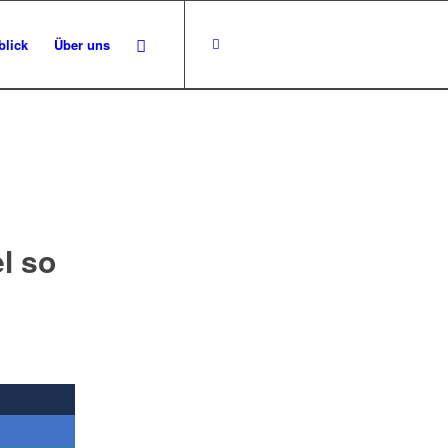
blick
Über uns
l so