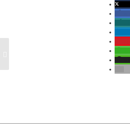
twitte
tei
tei
mit
me
tei
Welt – Ukrainische Spitzenpolitiker
erfreut über „historisches“ neues...
tei