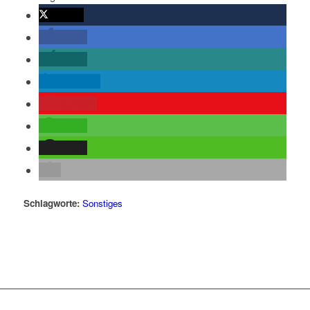
twittern
teilen
teilen
mitteilen
merken
teilen
teilen
Schlagworte:
Sonstiges