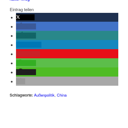
Eintrag teilen
twittern
teilen
teilen
mitteilen
merken
teilen
teilen
Schlagworte:
Außenpolitik
,
China