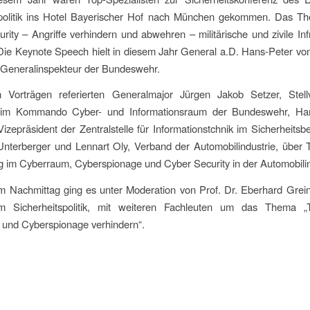
spolitik ins Hotel Bayerischer Hof nach München gekommen. Das Th
rity – Angriffe verhindern und abwehren – militärische und zivile Inf
Die Keynote Speech hielt in diesem Jahr General a.D. Hans-Peter vo
 Generalinspekteur der Bundeswehr.
n Vorträgen referierten Generalmajor Jürgen Jakob Setzer, Stellv
 im Kommando Cyber- und Informationsraum der Bundeswehr, Han
Vizepräsident der Zentralstelle für Informationstchnik im Sicherheitsb
 Unterberger und Lennart Oly, Verband der Automobilindustrie, über
g im Cyberraum, Cyberspionage und Cyber Security in der Automobilin
 Nachmittag ging es unter Moderation von Prof. Dr. Eberhard Grein
m Sicherheitspolitik, mit weiteren Fachleuten um das Thema „T
 und Cyberspionage verhindern“.