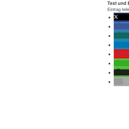
Text und 
Eintrag teil
twitte
tei
tei
mit
me
tei
tei