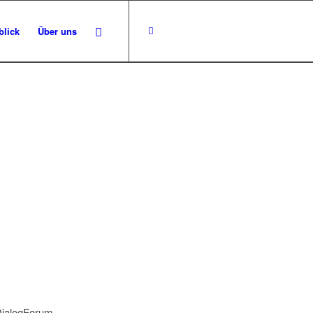
blick
Über uns
DialogForum