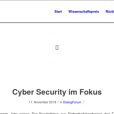
Start
Wissenschaftspreis
Rück
Cyber Security im Fokus
/
/
11. November 2018
in
DialogForum
esem Jahr waren Top-Spezialisten zur Sicherheitskonferenz des 