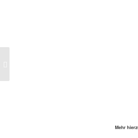
ISPK Kurzanalyse zu Deutschland
und der INF-Vertrag
Mehr hierz