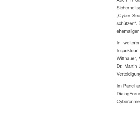
Sicherheit
„Cyber Secu
schützen“. 
ehemaliger
In weitere
Inspekteur
Witthauer, 
Dr. Martin
Verteidigun
Im Panel am
DialogForu
Cybercrime