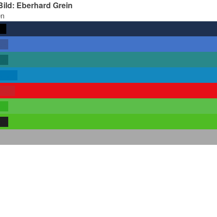
Bild: Eberhard Grein
en
rn
len
len
teilen
rken
len
len