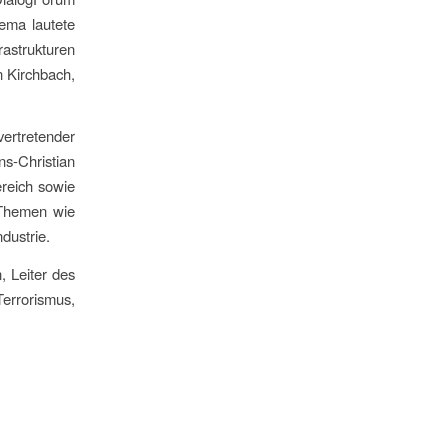
ema lautete
rastrukturen
n Kirchbach,
ertretender
s-Christian
ereich sowie
 Themen wie
dustrie.
, Leiter des
errorismus,