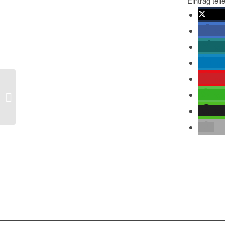
Eintrag teil
twitte
tei
tei
mit
me
Der ukrainische Außenminister
tei
fürchtet Angriff auf Mariupol
tei