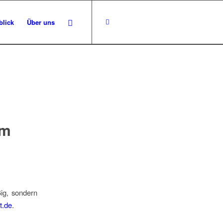
blick
Über uns
em
ig, sondern
t.de
.