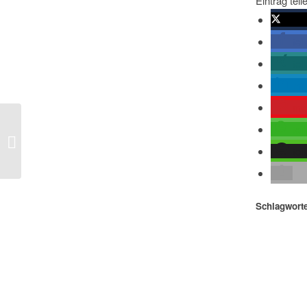
Eintrag teil
twitte
tei
tei
mit
me
tei
Welt – Russland scheitert mit
Resolution vor UN-Sicherheitsrat
tei
Schlagworte