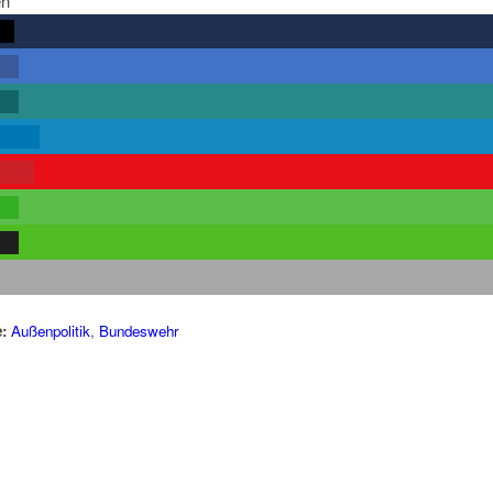
en
rn
len
len
teilen
rken
len
len
:
Außenpolitik
,
Bundeswehr