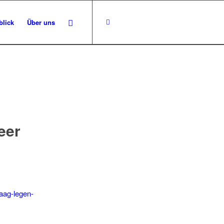
blick
Über uns
eer
haag-legen-