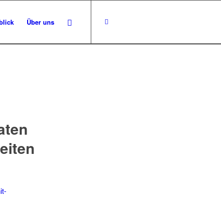
blick
Über uns
aten
eiten
it-