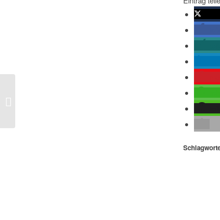
Eintrag teil
twitte
tei
tei
mit
me
tei
Spiegel – Kim Jong Un droht USA mit
neuen Atomwaffen
tei
Schlagworte