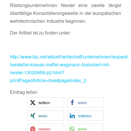
Rüstungsunternehmen Nexter eine zweite längst
überfällige Konsolidierungswelle in der europäischen
wehrtechnischen Industrie beginnen.
Der Artikel ist zu finden unter:
http://www.faz.net/aktuell/wirtschaft/unternehmen/leopard-
hersteller-krauss-maffei-wegmann-fusioniert-mit-
nexter-13020958-p2.html?
printPagedArticle=true#pageIndex_2
Eintrag teilen
twittern
teilen
teilen
mitteilen
merken
teilen