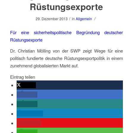
Rüstungsexporte
/
/
29. Dezember 2013
in
Allgemein
Für eine sicherheitspolitische Begründung deutscher
Rüstungsexporte
Dr. Christian Mölling von der SWP zeigt Wege für eine
politisch fundierte deutsche Rüstungsexportpolitik in einem
zunehmend globalisierten Markt auf.
Eintrag teilen
twittern
teilen
teilen
mitteilen
merken
teilen