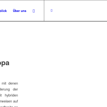
blick
Über uns
opa
, mit denen
derung der
t hybriden
erweisen auf
andbreite an