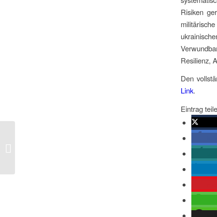
Risiken ge
militärisch
ukrainisc
Verwundbark
Resilienz, 
Den vollstä
Link
.
Eintrag teil
twitte
tei
Merkels Russlandreise wird spezielle
Geste
tei
mit
me
tei
tei