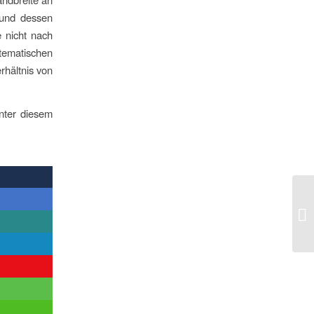
 und dessen
e nicht nach
ematischen
rhältnis von
unter diesem
US
Ge