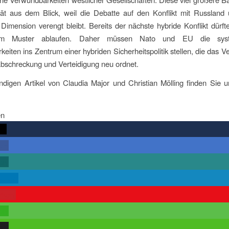
rät aus dem Blick, weil die Debatte auf den Konflikt mit Russland
e Dimension verengt bleibt. Bereits der nächste hybride Konflikt dürft
hem Muster ablaufen. Daher müssen Nato und EU die syst
eiten ins Zentrum einer hybriden Sicherheitspolitik stellen, die das Ve
Abschreckung und Verteidigung neu ordnet.
ndigen Artikel von Claudia Major und Christian Mölling finden Sie 
en
rn
len
len
teilen
rken
len
len