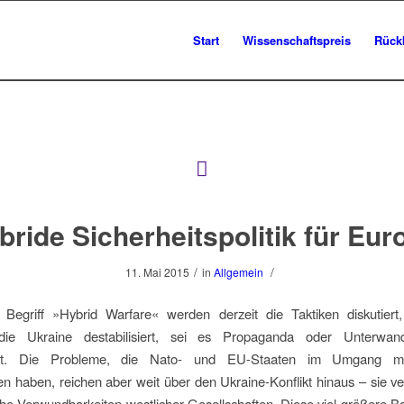
Start
Wissenschaftspreis
Rück
bride Sicherheitspolitik für Eur
/
/
11. Mai 2015
in
Allgemein
Begriff »Hybrid Warfare« werden derzeit die Taktiken diskutiert
die Ukraine destabilisiert, sei es Propaganda oder Unterwan
aft. Die Probleme, die Nato- und EU-Staaten im Umgang mi
 haben, reichen aber weit über den Ukraine-Konflikt hinaus – sie v
he Verwundbarkeiten westlicher Gesellschaften. Diese viel größere B