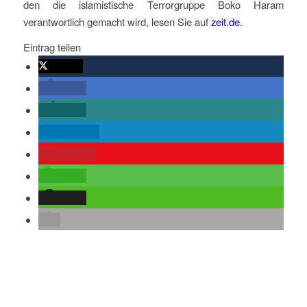
den die islamistische Terrorgruppe Boko Haram
verantwortlich gemacht wird, lesen Sie auf
zeit.de
.
Eintrag teilen
twittern
teilen
teilen
mitteilen
merken
teilen
teilen