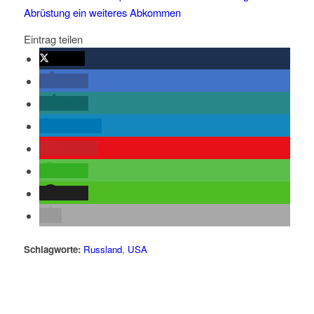
Abrüstung ein weiteres Abkommen
Eintrag teilen
twittern
teilen
teilen
mitteilen
merken
teilen
teilen
Schlagworte:
Russland
,
USA