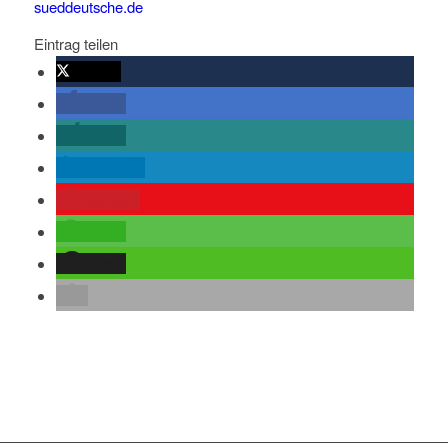
sueddeutsche.de
Eintrag teilen
twittern
teilen
teilen
mitteilen
merken
teilen
teilen