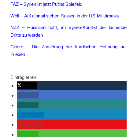
FAZ –
Syrien ist jetzt Putins Spielfeld
Welt – Auf einmal stehen Russen in der US-Militärbasis
NZZ – Russland hofft, im Syrien-Konflikt der lachende
Dritte zu werden
Cicero –
Die Zerstörung der kurdischen Hoffnung auf
Frieden
Eintrag teilen
twittern
teilen
teilen
mitteilen
merken
teilen