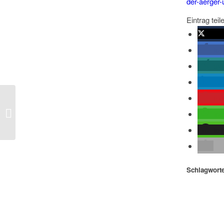
der-aerger
Eintrag teil
twitte
tei
tei
mit
me
Cicero – Corona: „China dürfte am
Ende zu den Krisengewinnern
tei
geh�...
tei
Schlagworte