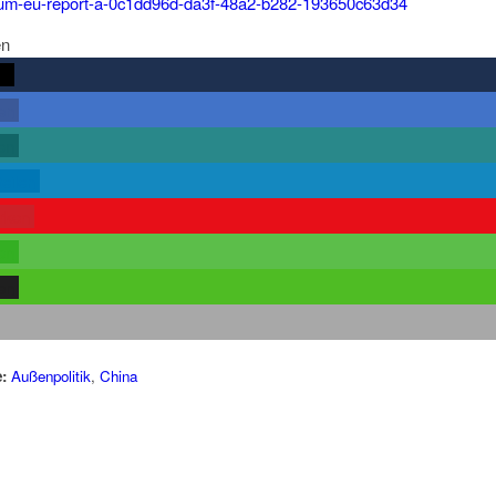
-um-eu-report-a-0c1dd96d-da3f-48a2-b282-193650c63d34
en
rn
len
len
teilen
rken
len
len
:
Außenpolitik
,
China