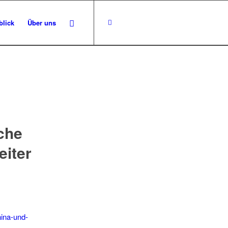
blick
Über uns
che
eiter
hina-und-