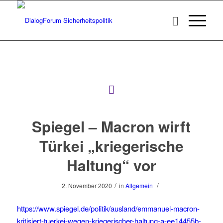
Spiegel – Macron wirft
Türkei „kriegerische
Haltung“ vor
/
/
2. November 2020
in
Allgemein
https://www.spiegel.de/politik/ausland/emmanuel-macron-
kritisiert-tuerkei-wegen-kriegerischer-haltung-a-ee14455b-