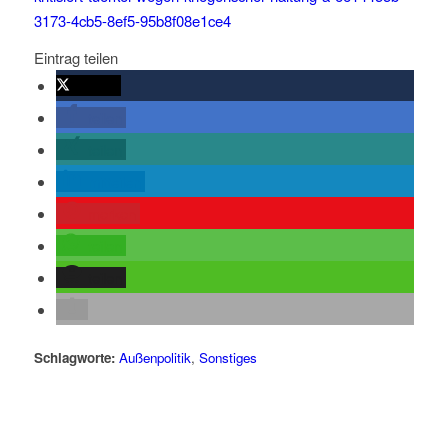
3173-4cb5-8ef5-95b8f08e1ce4
Eintrag teilen
twittern
teilen
teilen
mitteilen
merken
teilen
teilen
Schlagworte:
Außenpolitik
,
Sonstiges