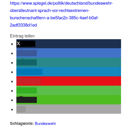
https://www.spiegel.de/politik/deutschland/bundeswehr-
oberstleutnant-sprach-vor-rechtsextremen-
burschenschaftlern-a-be5fac2c-385c-4aef-b0af-
2adf3338d1ed
Eintrag teilen
twittern
teilen
teilen
mitteilen
merken
teilen
teilen
Schlagworte:
Bundeswehr