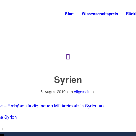
Start
Wissenschaftspreis
Rück
Syrien
/
/
5. August 2019
in
Allgemein
 – Erdoğan kündigt neuen Militäreinsatz in Syrien an
ma Syrien
en