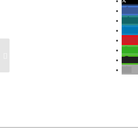
twitte
tei
tei
mit
me
tei
Iran – Nachrichtensammlung
tei