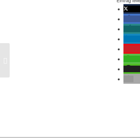
Eintrag teil
twitte
tei
tei
mit
me
tei
Ukraine und die Krim
tei