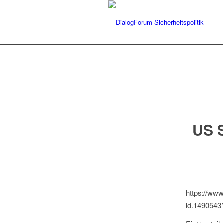
US S
https://www
ld.1490543