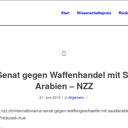
Start
Wissenschaftspreis
Rück
enat gegen Waffenhandel mit 
Arabien – NZZ
/
/
21. Juni 2019
in
Allgemein
.nzz.ch/international/us-senat-gegen-waffengeschaefte-mit-saudiarabi
?reduced=true