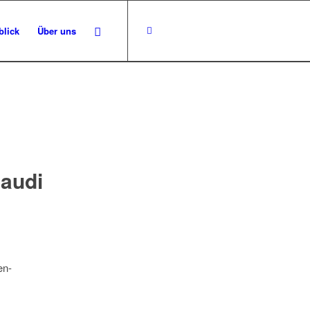
blick
Über uns
Saudi
en-