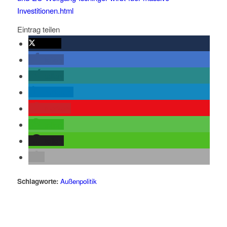
Investitionen.html
Eintrag teilen
twittern
teilen
teilen
mitteilen
merken
teilen
teilen
Schlagworte:
Außenpolitik