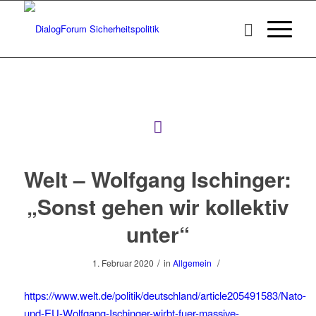
Welt – Wolfgang Ischinger:
„Sonst gehen wir kollektiv
unter“
/
/
1. Februar 2020
in
Allgemein
https://www.welt.de/politik/deutschland/article205491583/Nato-
und-EU-Wolfgang-Ischinger-wirbt-fuer-massive-