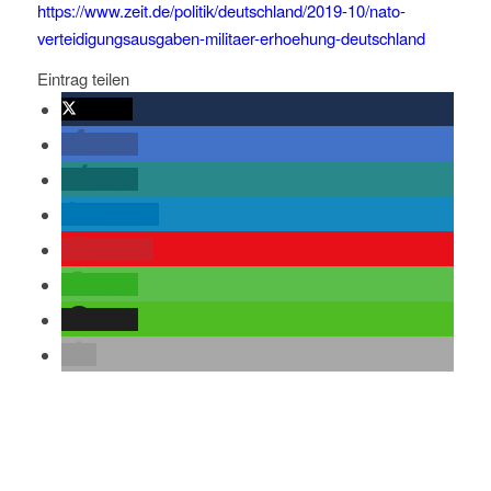
https://www.zeit.de/politik/deutschland/2019-10/nato-
verteidigungsausgaben-militaer-erhoehung-deutschland
Eintrag teilen
twittern
teilen
teilen
mitteilen
merken
teilen
teilen