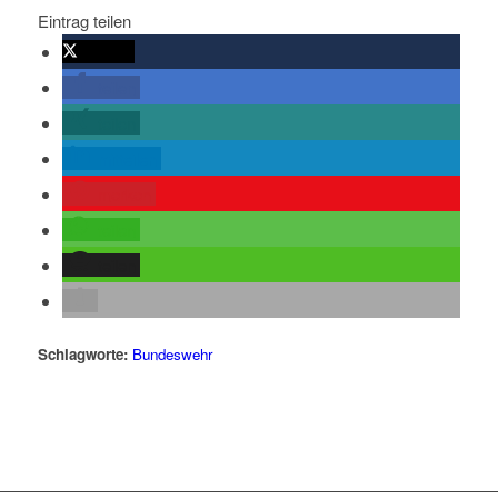
Eintrag teilen
twittern
teilen
teilen
mitteilen
merken
teilen
teilen
Schlagworte:
Bundeswehr