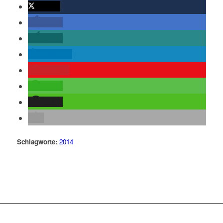
twittern
teilen
teilen
mitteilen
merken
teilen
teilen
Schlagworte:
2014