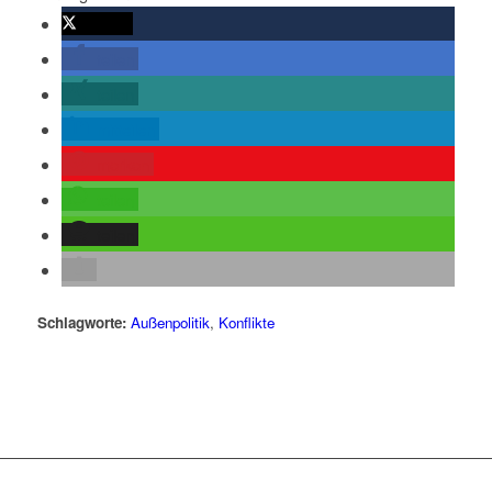
twittern
teilen
teilen
mitteilen
merken
teilen
teilen
Schlagworte:
Außenpolitik
,
Konflikte