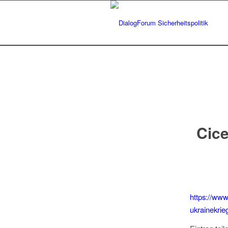
Cic
https://www
ukrainekrie