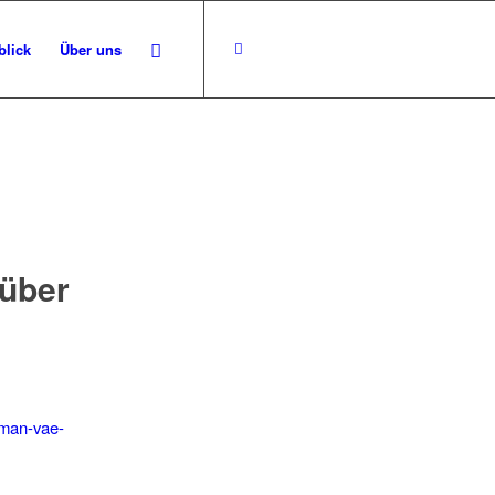
blick
Über uns
über
oman-vae-