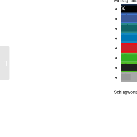
Eintrag teil
twitte
tei
tei
mit
me
tei
Zeit – Falsche russische Strategie
am Siwerskyj Donez?
tei
Schlagworte