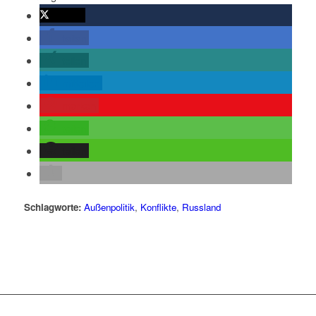
twittern
teilen
teilen
mitteilen
merken
teilen
teilen
Schlagworte:
Außenpolitik
,
Konflikte
,
Russland