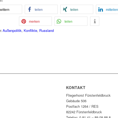
en
twittern
teilen
teilen
mitteilen
merken
teilen
:
Außenpolitik
,
Konflikte
,
Russland
KONTAKT
Fliegerhorst Fürstenfeldbruck
Gebäude 506
Postfach 1264 / RES
82242 Fürstenfeldbruck
Telefon: 0 81 41 – 89 09 88 8