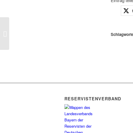
Eintrag teil
Cicero – Requiem für den IWF
Schlagworte
RESERVISTENVERBAND