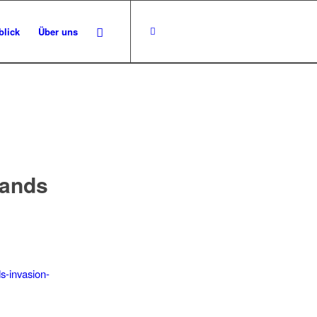
blick
Über uns
lands
ds-invasion-