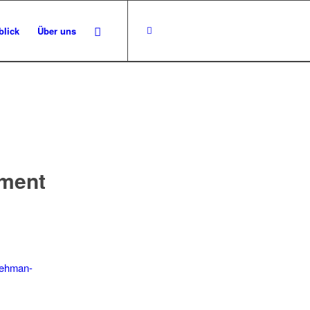
blick
Über uns
ment
-lehman-