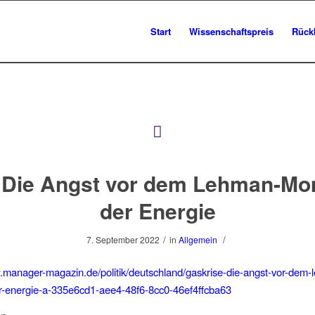
Start
Wissenschaftspreis
Rück
 Die Angst vor dem Lehman-Mo
der Energie
/
/
7. September 2022
in
Allgemein
.manager-magazin.de/politik/deutschland/gaskrise-die-angst-vor-dem
-energie-a-335e6cd1-aee4-48f6-8cc0-46ef4ffcba63