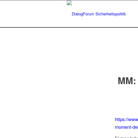
MM:
https://www
moment-der