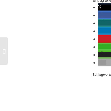
Eintrag teil
twitte
tei
tei
mit
me
FAZ – J.P. Morgan plant für
tei
möglichen Blackout auch in
tei
Deutschland
Schlagworte