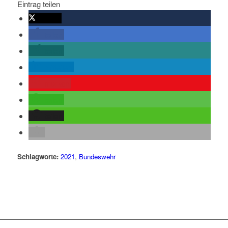
Eintrag teilen
twittern
teilen
teilen
mitteilen
merken
teilen
teilen
Schlagworte:
2021
,
Bundeswehr