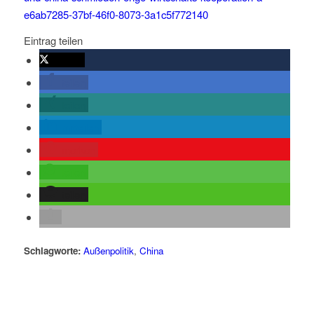
e6ab7285-37bf-46f0-8073-3a1c5f772140
Eintrag teilen
twittern
teilen
teilen
mitteilen
merken
teilen
teilen
Schlagworte:
Außenpolitik
,
China