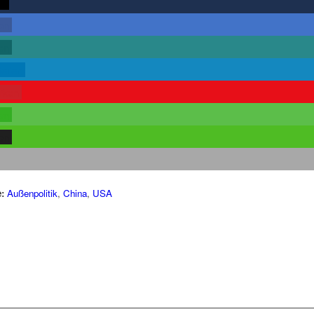
rn
len
len
teilen
rken
len
len
:
Außenpolitik
,
China
,
USA