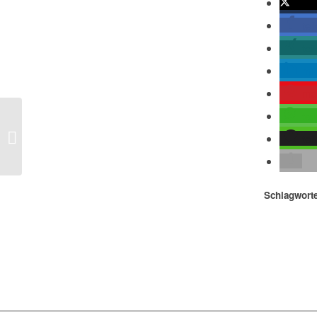
twitte
tei
tei
mit
me
tei
NZZ – Nordkorea provoziert Joe
tei
Biden
Schlagworte