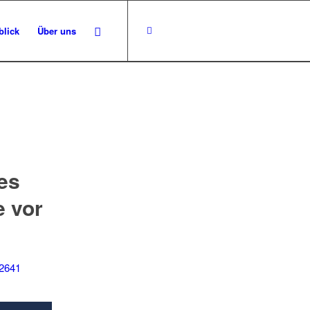
blick
Über uns
es
e vor
42641