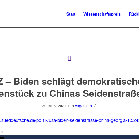
Start
Wissenschaftspreis
Rück
Z – Biden schlägt demokratisch
nstück zu Chinas Seidenstraß
/
/
30. März 2021
in
Allgemein
.sueddeutsche.de/politik/usa-biden-seidenstrasse-china-georgia-1.52
en