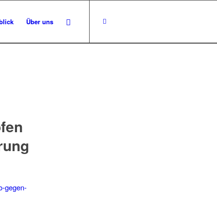
blick
Über uns
pfen
erung
no-gegen-