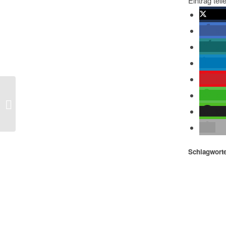
Eintrag teil
twitte
tei
tei
mit
me
tei
Spiegel – 75 Jahre Kriegsende: Keine
Politik ohne Geschichte
tei
Schlagworte