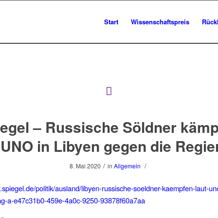
Start
Wissenschaftspreis
Rück
egel – Russische Söldner käm
 UNO in Libyen gegen die Regi
/
/
8. Mai 2020
in
Allgemein
.spiegel.de/politik/ausland/libyen-russische-soeldner-kaempfen-laut-u
ung-a-e47c31b0-459e-4a0c-9250-93878f60a7aa