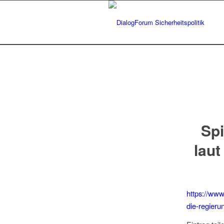
Spi
laut
https://www
die-regier