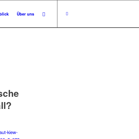
blick
Über uns
sche
ll?
aut-kiew-