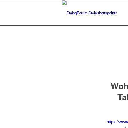
Woh
Ta
https://ww