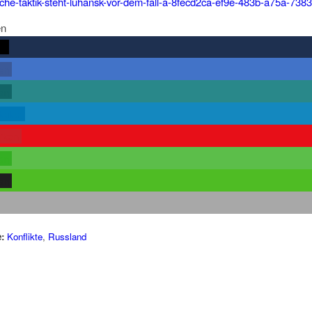
che-taktik-steht-luhansk-vor-dem-fall-a-8fecd2ca-ef9e-483b-a75a-73
en
rn
len
len
teilen
rken
len
len
:
Konflikte
,
Russland