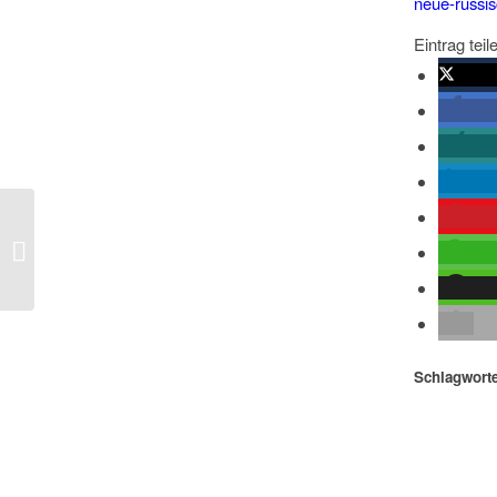
neue-russis
Eintrag teil
twitte
tei
tei
mit
me
NZZ – Champagner trinken oder
auswandern – was die Hongkonger 25
tei
Jahre...
tei
Schlagworte