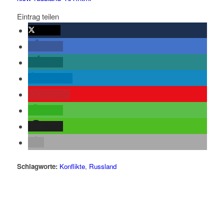
Eintrag teilen
twittern
teilen
teilen
mitteilen
merken
teilen
teilen
Schlagworte:
Konflikte
,
Russland