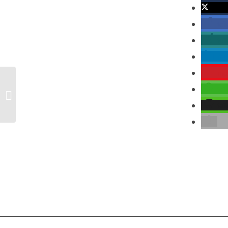
twitte
tei
tei
mit
me
tei
Wassermangel im Nahen Osten
tei