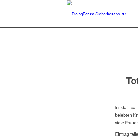
To
In der som
belebten Kr
viele Fraue
Eintrag teil