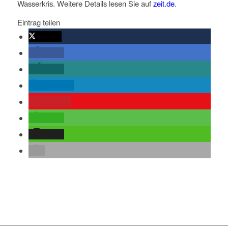
Wasserkris. Weitere Details lesen Sie auf
zeit.de
.
Eintrag teilen
twittern
teilen
teilen
mitteilen
merken
teilen
teilen