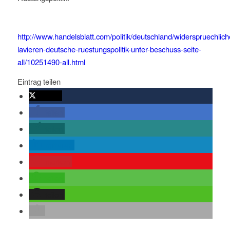
http://www.handelsblatt.com/politik/deutschland/widerspruechlich
lavieren-deutsche-ruestungspolitik-unter-beschuss-seite-
all/10251490-all.html
Eintrag teilen
twittern
teilen
teilen
mitteilen
merken
teilen
teilen