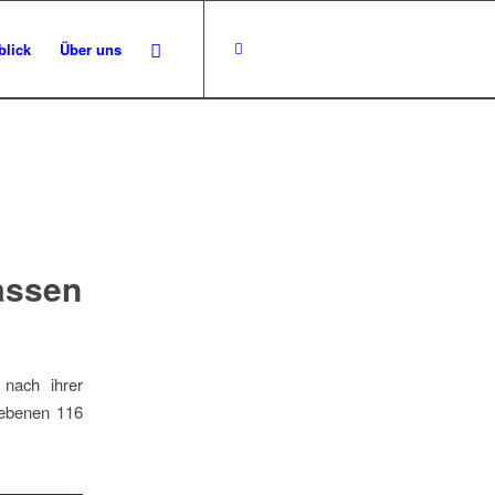
blick
Über uns
assen
 nach ihrer
iebenen 116