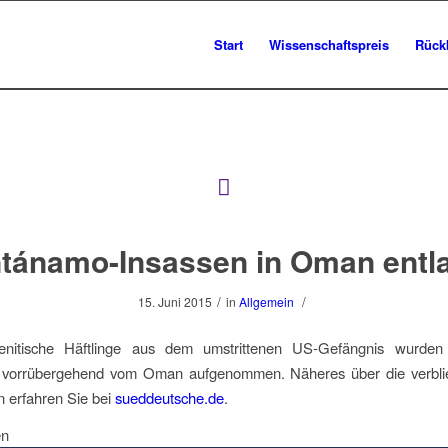
Start
Wissenschaftspreis
Rück
tánamo-Insassen in Oman entl
/
/
15. Juni 2015
in
Allgemein
nitische Häftlinge aus dem umstrittenen US-Gefängnis wurden
 vorrübergehend vom Oman aufgenommen. Näheres über die verbl
 erfahren Sie bei
sueddeutsche.de
.
en