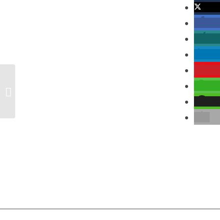
twitte
tei
tei
mit
me
tei
200 Jahre Wiener Kongress – Ein
gerechter Frieden
tei