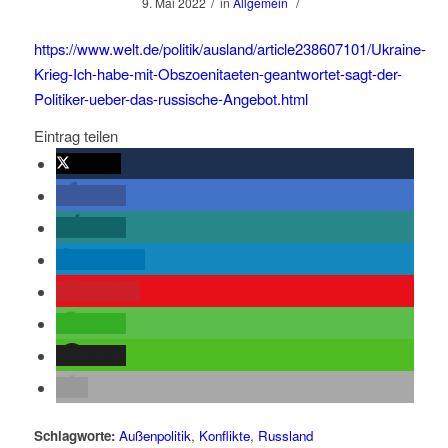
/
/
9. Mai 2022
in
Allgemein
https://www.welt.de/politik/ausland/article238607101/Ukraine-
Krieg-Ich-habe-mit-Obszoenitaeten-geantwortet-sagt-der-
Politiker-ueber-das-russische-Angebot.html
Eintrag teilen
twittern
teilen
teilen
mitteilen
merken
teilen
teilen
Schlagworte:
Außenpolitik
,
Konflikte
,
Russland